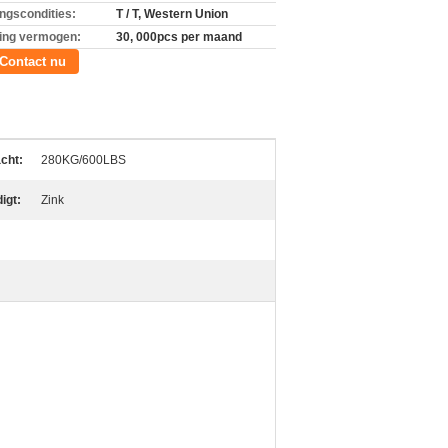
ingscondities:
T / T, Western Union
ing vermogen:
30, 000pcs per maand
Contact nu
cht:
280KG/600LBS
digt:
Zink