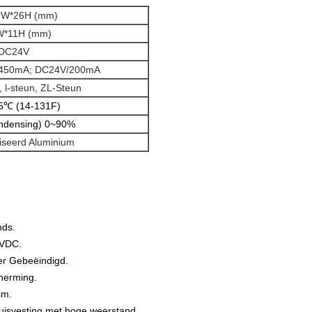
7W*26H (mm)
W*11H (mm)
DC24V
450mA; DC24V/200mA
 l-steun, ZL-Steun
5℃ (14-131F)
ndensing) 0~90%
seerd Aluminium
nds.
 VDC.
er Gebeëindigd.
herming.
sm.
uisvesting met hoge weerstand.