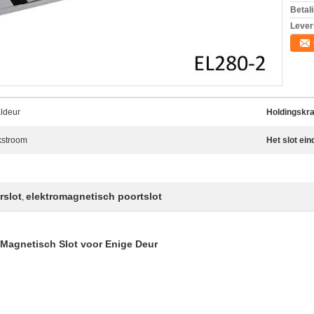
Betal
Lever
aldeur
Holdingskra
jkstroom
Het slot ein
rslot
elektromagnetisch poortslot
,
Magnetisch Slot voor Enige Deur