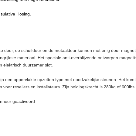
sulative Hosing.
te deur, de schuifdeur en de metaaldeur kunnen met enig deur magneti
angrijkste materiaal. Het speciale anti-overblijvende ontworpen magnet
 elektrisch duurzamer slot.
zijn een oppervlakte opzetten type met noodzakelijke steunen. Het kom
 voor resellers en installateurs. Zijn holdingskracht is 280kg of 600lbs.
anneer geactiveerd