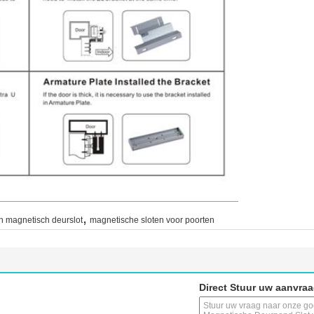
,
ch magnetisch deurslot
magnetische sloten voor poorten
Direct Stuur uw aanvra