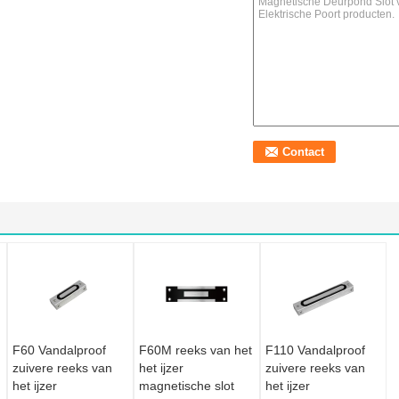
F60 Vandalproof
F60M reeks van het
F110 Vandalproof
zuivere reeks van
het ijzer
zuivere reeks van
het ijzer
magnetische slot
het ijzer