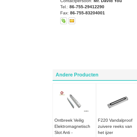
Contactpersoon:
Mr. David You
Tel.:
86-755-29412290
Fax:
86-755-83204001
Andere Producten
Ontbreek Veilig
F220 Vandalproof
Elektromagnetisch
zuivere reeks van
Slot Anti -
het ijzer