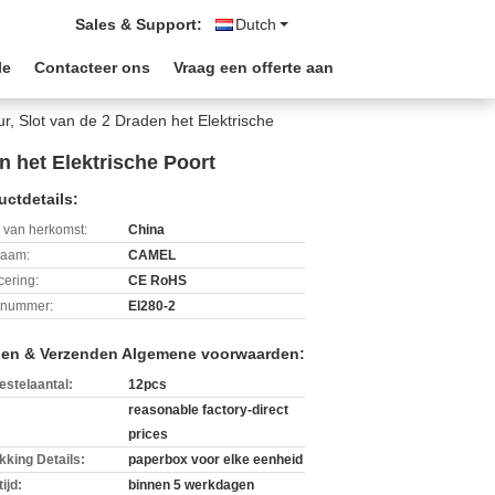
Sales & Support:
Dutch
le
Contacteer ons
Vraag een offerte aan
, Slot van de 2 Draden het Elektrische
 het Elektrische Poort
uctdetails:
 van herkomst:
China
aam:
CAMEL
icering:
CE RoHS
lnummer:
El280-2
len & Verzenden Algemene voorwaarden:
estelaantal:
12pcs
reasonable factory-direct
prices
kking Details:
paperbox voor elke eenheid
ijd:
binnen 5 werkdagen