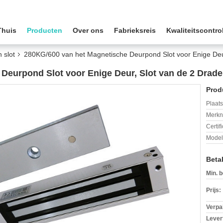
Thuis
Producten
Over ons
Fabrieksreis
Kwaliteitscontro
 slot
280KG/600 van het Magnetische Deurpond Slot voor Enige Deur
Deurpond Slot voor Enige Deur, Slot van de 2 Draden
Prod
Plaats
Merkn
Certif
Mode
Beta
Min. b
Prijs:
Verpa
Levert