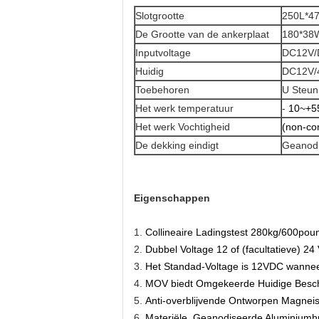
Slotgrootte
250L*4
De Grootte van de ankerplaat
180*38
Inputvoltage
DC12V/
Huidig
DC12V/
Toebehoren
U Steun,
Het werk temperatuur
-
10~+5
Het werk Vochtigheid
(non-co
De dekking eindigt
Geanodi
Eigenschappen
1.
Collineaire Ladingstest 280kg/600pou
2.
Dubbel Voltage 12 of (facultatieve) 24
3.
Het Standad-Voltage is 12VDC wanne
4.
MOV biedt Omgekeerde Huidige Besc
5.
Anti-overblijvende Ontworpen Magnei
6.
Materiële, Geanodiseerde Aluminiumh