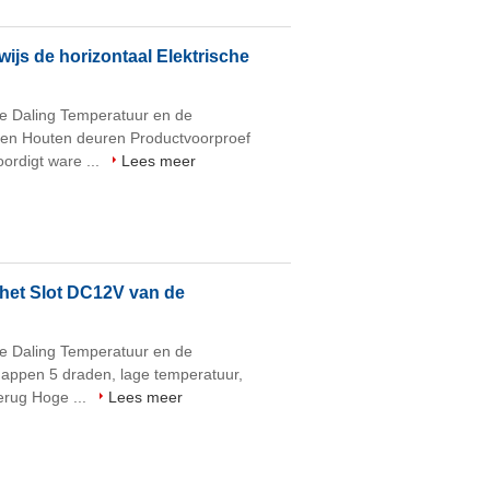
ijs de horizontaal Elektrische
he Daling Temperatuur en de
ren Houten deuren Productvoorproef
ordigt ware ...
Lees meer
, het Slot DC12V van de
he Daling Temperatuur en de
happen 5 draden, lage temperatuur,
terug Hoge ...
Lees meer