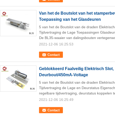
Van het de Boutslot van het stamperbew
Toepassing van het Glasdeuren
5 van het de Boutslot van de draden Elektrisc
Tijdvertraging de Lage Toepassingen Glasdeu
De BL35-waaier van dalingsbouten vertegenwo
2021-12-06 16:25:53
Contact
Geblokkeerd Faalveilig Elektrisch Slot
Deurbout/450mA-Voltage
5 van het de Boutslot van de draden Elektrisc
Tijdvertraging de Lage en Deurstatus Eigensc
regelbare tijdvertraging, deurstatus koppelen 
2021-12-06 16:25:49
Contact