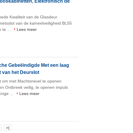
Dooskabinetten, Elektronisch de
oede Kwaliteit van de Glasdeur
inetsslot van de kameelveiligheid BL55
 te ...
Lees meer
sche Gebeëindigde Met een laag
 van het Deurslot
ot om met Machtsnevel te openen
n Ontbreek veilig, te openen impuls
nige ...
Lees meer
>
>|