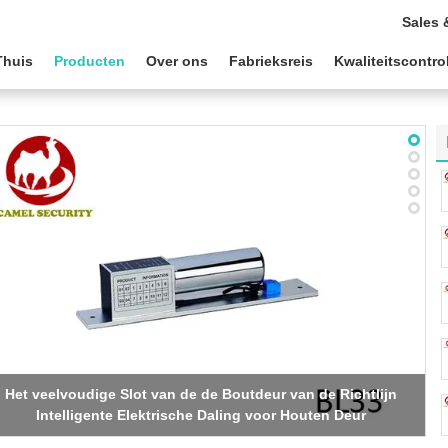
Sales 
Thuis
Producten
Over ons
Fabrieksreis
Kwaliteitscontro
2 Elektrisch Duurzaam de Boutslot van de draden Hoog
Veiligheid en wijd Gebruik