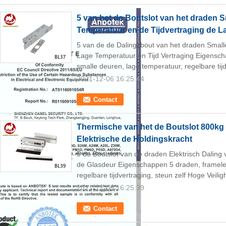
5 van het de Boutslot van het draden S
Temperatuur en de Tijdvertraging de L
5 van de de Dalingsbout van het draden Smalle
Lage Temperatuur en Tijd Vertraging Eigensc
smalle deuren, lage temperatuur, regelbare tijd
2021-12-06 16:25:44
Contact
Thermische van het de Boutslot 800kg
Elektrische de Holdingskracht
5 de Boutslot van de draden Elektrisch Daling
de Glasdeur Eigenschappen 5 draden, frameles
regelbare tijdvertraging, steun zelf Hoge Veilig
2021-12-06 16:25:39
Contact