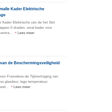
malle Kader Elektrische
age
 Kader Elektrische van de het Slot
happen 5 draden, smal kader voor
vertra...
Lees meer
 van de Beschermingsveiligheid
 voor Frameless-de Tijdvertraging van
s glasdeur, lage temperatuur,
heid...
Lees meer