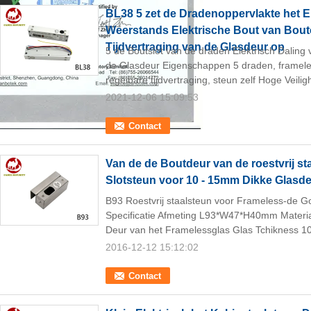
BL38 5 zet de Dradenoppervlakte het El
Weerstands Elektrische Bout van Bout
Tijdvertraging van de Glasdeur op
5 de Boutslot van de draden Elektrisch Daling
de Glasdeur Eigenschappen 5 draden, frameles
regelbare tijdvertraging, steun zelf Hoge Veilig
2021-12-06 15:09:53
Contact
Van de de Boutdeur van de roestvrij sta
Slotsteun voor 10 - 15mm Dikke Glasd
B93 Roestvrij staalsteun voor Frameless-de G
Specificatie Afmeting L93*W47*H40mm Materiaa
Deur van het Framelessglas Glas Tchikness 
2016-12-12 15:12:02
Contact